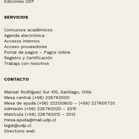
Ediciones UDP
SERVICIOS
Concursos académicos
Agenda electrónica
Accesos internos
Acceso proveedores
Portal de pagos – Pagos online
Registro y Certificación
Trabaja con nosotros
CONTACTO
Manuel Rodríguez Sur 415, Santiago, Chile
Mesa central (+56) 226762000
Mesa de ayuda (+56) 222130800 – (+56) 227605720
Admisión (+56) 226762020 – 2015
Matrícula (+56) 226762012 – 2013
mesa.ayuda@mail.udp.cl
legal@udp.cl
Directorio web