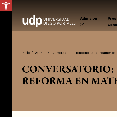
Abrir barra de herramientas
Admisión
Preg
Gene
Inicio
/
Agenda
/
Conversatorio: Tendencias latinoamerica
CONVERSATORIO:
REFORMA EN MATE