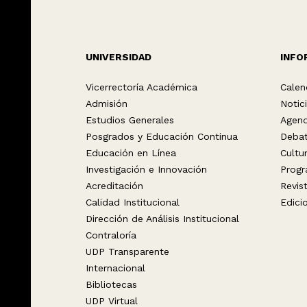
UNIVERSIDAD
INFO
Vicerrectoría Académica
Calen
Admisión
Notic
Estudios Generales
Agen
Posgrados y Educación Continua
Deba
Educación en Línea
Cultu
Investigación e Innovación
Progr
Acreditación
Revis
Calidad Institucional
Edici
Dirección de Análisis Institucional
Contraloría
UDP Transparente
Internacional
Bibliotecas
UDP Virtual