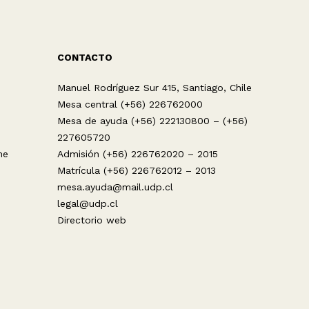
CONTACTO
Manuel Rodríguez Sur 415, Santiago, Chile
Mesa central (+56) 226762000
Mesa de ayuda (+56) 222130800 – (+56)
227605720
ne
Admisión (+56) 226762020 – 2015
Matrícula (+56) 226762012 – 2013
mesa.ayuda@mail.udp.cl
legal@udp.cl
Directorio web