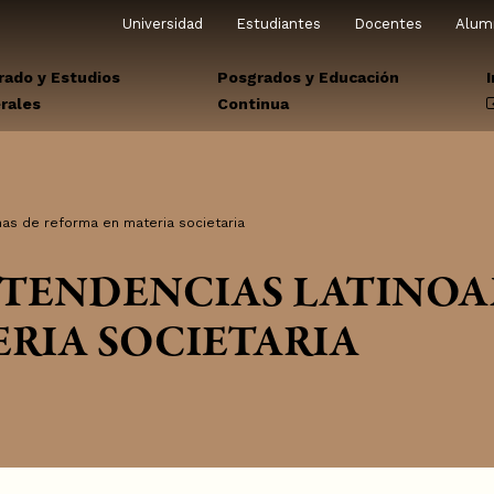
Universidad
Estudiantes
Docentes
Alum
rado y Estudios
Posgrados y Educación
rales
Continua
nas de reforma en materia societaria
 TENDENCIAS LATINOA
RIA SOCIETARIA