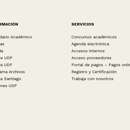
RMACIÓN
SERVICIOS
dario Académico
Concursos académicos
ias
Agenda electrónica
da
Accesos internos
te UDP
Acceso proveedores
ra UDP
Portal de pagos – Pagos onli
ama Archivos
Registro y Certificación
ta Santiago
Trabaja con nosotros
ones UDP