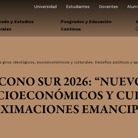
Universidad
Estudiantes
Docentes
Alum
rado y Estudios
Posgrados y Educación
rales
Continua
 giros ideológicos, socioeconómicos y culturales. Desafíos políticos y 
 CONO SUR 2026: “NUEV
CIOECONÓMICOS Y CUL
OXIMACIONES EMANCIP