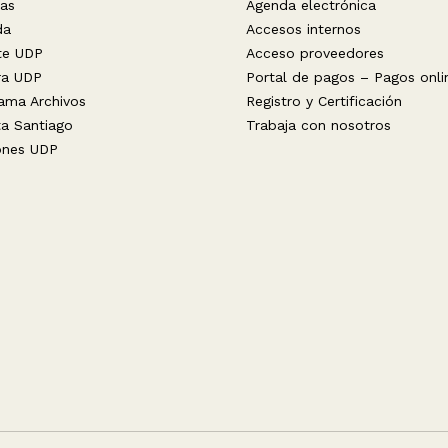
ias
Agenda electrónica
da
Accesos internos
te UDP
Acceso proveedores
ra UDP
Portal de pagos – Pagos onli
ama Archivos
Registro y Certificación
ta Santiago
Trabaja con nosotros
ones UDP