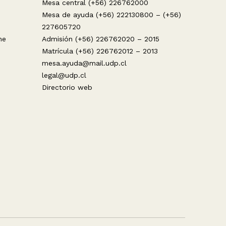
Mesa central (+56) 226762000
Mesa de ayuda (+56) 222130800 – (+56)
227605720
ne
Admisión (+56) 226762020 – 2015
Matrícula (+56) 226762012 – 2013
mesa.ayuda@mail.udp.cl
legal@udp.cl
Directorio web