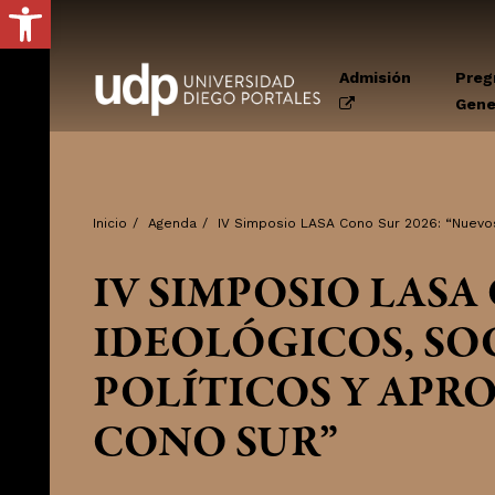
Abrir barra de herramientas
Admisión
Preg
Gene
Inicio
/
Agenda
/
IV Simposio LASA Cono Sur 2026: “Nuevos
IV SIMPOSIO LASA
IDEOLÓGICOS, SO
POLÍTICOS Y APR
CONO SUR”