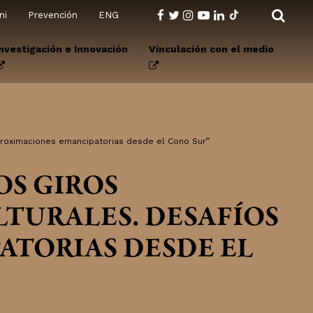
ni
Prevención
ENG
Investigación e Innovación
Vinculación con el medio
aproximaciones emancipatorias desde el Cono Sur”
OS GIROS
TURALES. DESAFÍOS
ATORIAS DESDE EL