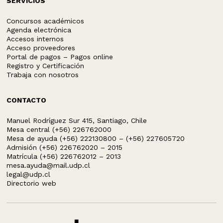
SERVICIOS
Concursos académicos
Agenda electrónica
Accesos internos
Acceso proveedores
Portal de pagos – Pagos online
Registro y Certificación
Trabaja con nosotros
CONTACTO
Manuel Rodríguez Sur 415, Santiago, Chile
Mesa central (+56) 226762000
Mesa de ayuda (+56) 222130800 – (+56) 227605720
Admisión (+56) 226762020 – 2015
Matrícula (+56) 226762012 – 2013
mesa.ayuda@mail.udp.cl
legal@udp.cl
Directorio web