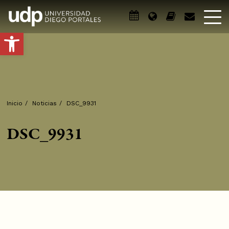
Abrir barra de herramientas
Inicio
/
Noticias
/
DSC_9931
DSC_9931