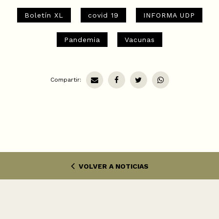
Boletín XL
covid 19
INFORMA UDP
Pandemia
Vacunas
Compartir:
VOLVER A NOTICIAS