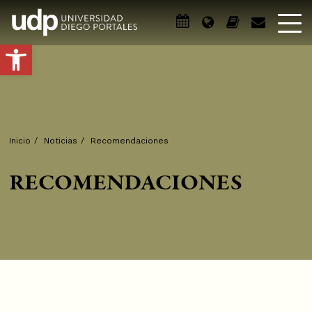
Abrir barra de herramientas
Inicio
/
Noticias
/
Recomendaciones
RECOMENDACIONES