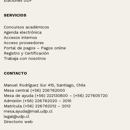
Ediciones UDP
SERVICIOS
Concursos académicos
Agenda electrónica
Accesos internos
Acceso proveedores
Portal de pagos – Pagos online
Registro y Certificación
Trabaja con nosotros
CONTACTO
Manuel Rodríguez Sur 415, Santiago, Chile
Mesa central (+56) 226762000
Mesa de ayuda (+56) 222130800 – (+56) 227605720
Admisión (+56) 226762020 – 2015
Matrícula (+56) 226762012 – 2013
mesa.ayuda@mail.udp.cl
legal@udp.cl
Directorio web