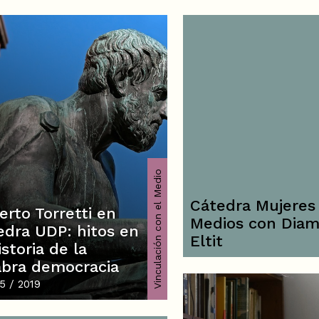
Vinculación con el Medio
Cátedra Mujeres
erto Torretti en
Medios con Diam
edra UDP: hitos en
Eltit
istoria de la
abra democracia
5 / 2019