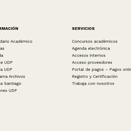
RMACIÓN
SERVICIOS
dario Académico
Concursos académicos
ias
Agenda electrónica
da
Accesos internos
te UDP
Acceso proveedores
ra UDP
Portal de pagos – Pagos onli
ama Archivos
Registro y Certificación
ta Santiago
Trabaja con nosotros
ones UDP