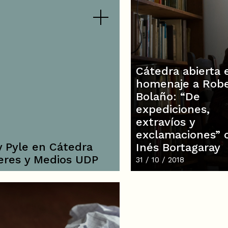
Cátedra abierta 
homenaje a Rob
Bolaño: “De
expediciones,
extravíos y
exclamaciones” 
 Pyle en Cátedra
Inés Bortagaray
eres y Medios UDP
31 / 10 / 2018