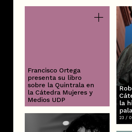
Francisco Ortega
presenta su libro
sobre la Quintrala en
Rob
la Cátedra Mujeres y
Cát
Medios UDP
la h
pal
23 / 0