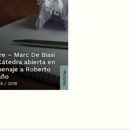
re – Marc De Biasi
Cátedra abierta en
enaje a Roberto
Noticias
año
09 / 2018