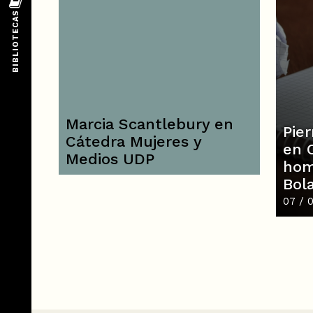
Marcia Scantlebury en
Pier
Cátedra Mujeres y
en 
Medios UDP
hom
Bol
07 / 