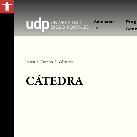
Abrir barra de herramientas
Admisión
Preg
Gene
Inicio
/
Temas
/
Cátedra
CÁTEDRA