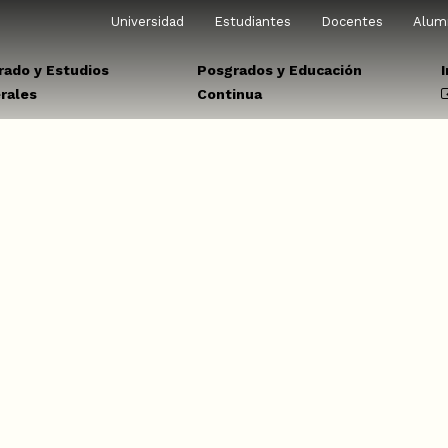
Universidad
Estudiantes
Docentes
Alum
rado y Estudios
Posgrados y Educación
rales
Continua