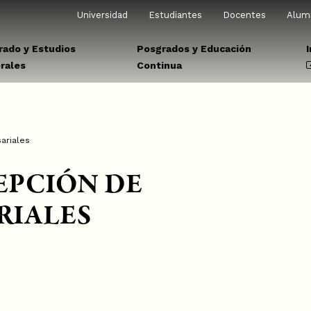
Universidad
Estudiantes
Docentes
Alum
rado y Estudios
Posgrados y Educación
rales
Continua
ariales
EPCIÓN DE
RIALES