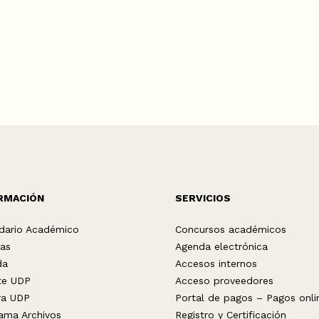
RMACIÓN
SERVICIOS
dario Académico
Concursos académicos
ias
Agenda electrónica
da
Accesos internos
te UDP
Acceso proveedores
ra UDP
Portal de pagos – Pagos onli
ama Archivos
Registro y Certificación