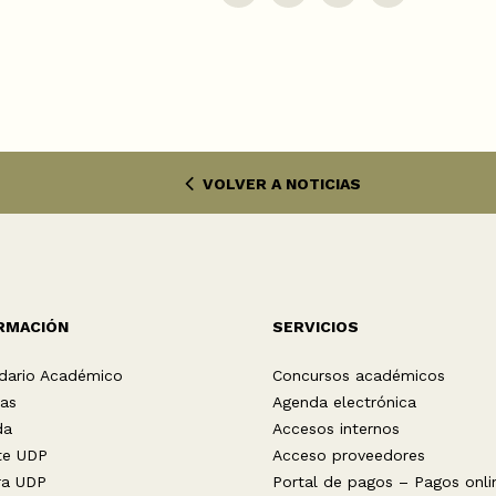
VOLVER A NOTICIAS
RMACIÓN
SERVICIOS
dario Académico
Concursos académicos
ias
Agenda electrónica
da
Accesos internos
te UDP
Acceso proveedores
ra UDP
Portal de pagos – Pagos onli