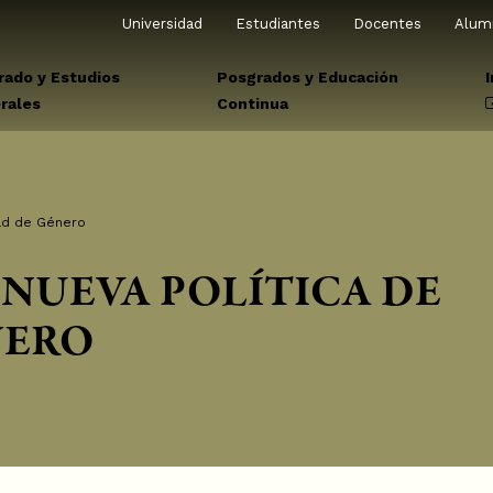
Universidad
Estudiantes
Docentes
Alum
rado y Estudios
Posgrados y Educación
rales
Continua
dad de Género
NUEVA POLÍTICA DE
NERO