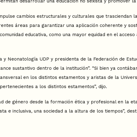
rmitan desarrollar una educación no sexista y promover la i
mpulse cambios estructurales y culturales que trasciendan l
ntes áreas para garantizar una aplicación coherente y sosten
a comunidad educativa, como una mayor equidad en el acceso
cia y Neonatología UDP y presidenta de la Federación de Estu
ance sustantivo dentro de la institución”. “Si bien ya contá
 transversal en los distintos estamentos y aristas de la Univ
ertenecientes a los distintos estamentos”, dijo.
ad de género desde la formación ética y profesional en la et
ta e inclusiva, una sociedad a la altura de los tiempos”, desta