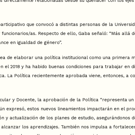
s directamente relacionadas desde su quehacer con los ejes e
articipativo que convocó a distintas personas de la Universida
y funcionarios/as. Respecto de ello, Gaba señaló: “Más allá 
ance en igualdad de género”.
area de elaborar una política institucional como una primera 
en el 2018 y ha habido buenas condiciones para trabajar en di
ica. La Política recientemente aprobada viene, entonces, a co
ular y Docente, la aprobación de la Política “representa un a
egún expresó, estos nuevos lineamientos impactarán en el pro
ón y actualización de los planes de estudio, asegurándonos de
alcanzar los aprendizajes. También nos impulsa a fortalecer