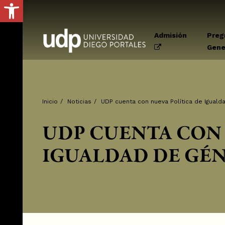
Abrir barra de herramientas
Admisión
Preg
Gene
Inicio
/
Noticias
/
UDP cuenta con nueva Política de Igual
UDP CUENTA CON 
IGUALDAD DE GÉ