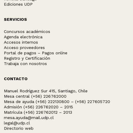
Ediciones UDP
SERVICIOS
Concursos académicos
Agenda electrónica
Accesos internos
Acceso proveedores
Portal de pagos – Pagos online
Registro y Certificación
Trabaja con nosotros
CONTACTO
Manuel Rodríguez Sur 415, Santiago, Chile
Mesa central (+56) 226762000
Mesa de ayuda (+56) 222130800 – (+56) 227605720
Admisión (+56) 226762020 – 2015
Matrícula (+56) 226762012 – 2013
mesa.ayuda@mail.udp.cl
legal@udp.cl
Directorio web