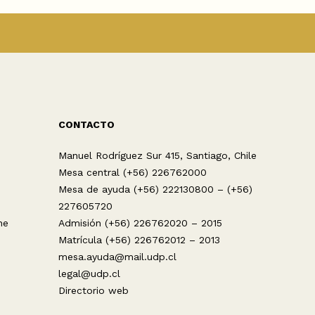
CONTACTO
Manuel Rodríguez Sur 415, Santiago, Chile
Mesa central (+56) 226762000
Mesa de ayuda (+56) 222130800 – (+56)
227605720
ne
Admisión (+56) 226762020 – 2015
Matrícula (+56) 226762012 – 2013
mesa.ayuda@mail.udp.cl
legal@udp.cl
Directorio web