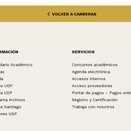
VOLVER A CARRERAS
RMACIÓN
SERVICIOS
dario Académico
Concursos académicos
ias
Agenda electrónica
da
Accesos internos
te UDP
Acceso proveedores
ra UDP
Portal de pagos – Pagos onli
ama Archivos
Registro y Certificación
ta Santiago
Trabaja con nosotros
ones UDP