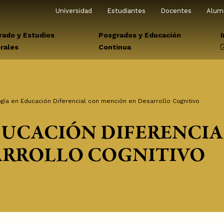
Universidad
Estudiantes
Docentes
Alum
rado y Estudios
Posgrados y Educación
rales
Continua
gía en Educación Diferencial con mención en Desarrollo Cognitivo
DUCACIÓN DIFERENCIA
ARROLLO COGNITIVO