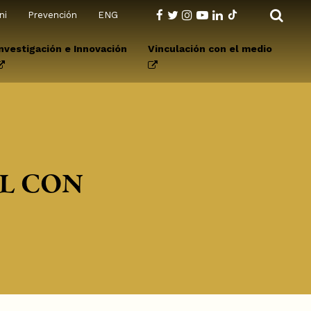
ni
Prevención
ENG
Investigación e Innovación
Vinculación con el medio
L CON