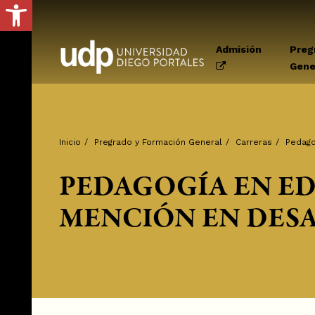
Abrir barra de herramientas
Admisión
Preg
Gene
Inicio
/
Pregrado y Formación General
/
Carreras
/
Pedago
PEDAGOGÍA EN E
MENCIÓN EN DES