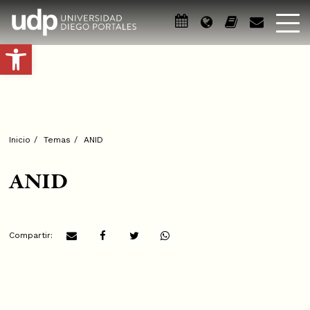
Abrir barra de herramientas
Inicio
/
Temas
/
ANID
ANID
Compartir: