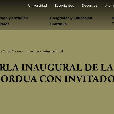
Universidad
Estudiantes
Docentes
Alum
rado y Estudios
Posgrados y Educación
rales
Continua
ra Carla Cordua con invitado internacional
RLA INAUGURAL DE LA
CORDUA CON INVITAD